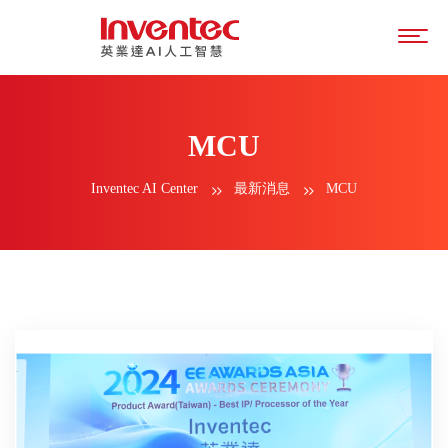
MCU
Inventec AI Center
最新消息
MCU