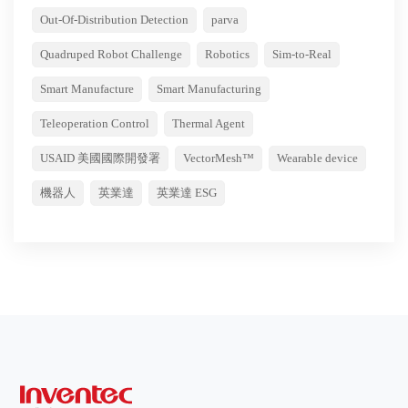
Out-Of-Distribution Detection
parva
Quadruped Robot Challenge
Robotics
Sim-to-Real
Smart Manufacture
Smart Manufacturing
Teleoperation Control
Thermal Agent
USAID 美國國際開發署
VectorMesh™
Wearable device
機器人
英業達
英業達 ESG