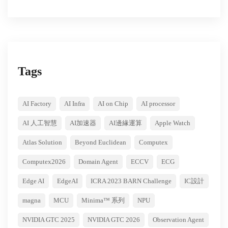
Tags
AI Factory
AI Infra
AI on Chip
AI processor
AI 人工智慧
AI加速器
AI邊緣運算
Apple Watch
Atlas Solution
Beyond Euclidean
Computex
Computex2026
Domain Agent
ECCV
ECG
Edge AI
EdgeAI
ICRA 2023 BARN Challenge
IC設計
magna
MCU
Minima™ 系列
NPU
NVIDIA GTC 2025
NVIDIA GTC 2026
Observation Agent