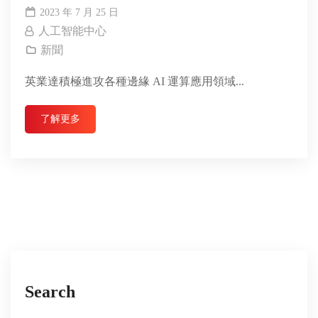
Minima™ 系列
2023 年 7 月 25 日
人工智能中心
新聞
英業達積極進攻各種邊緣 AI 運算應用領域...
了解更多
Search