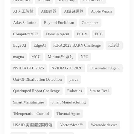
AI 人工智慧
AI加速器
AI邊緣運算
Apple Watch
Atlas Solution
Beyond Euclidean
Computex
Computex2026
Domain Agent
ECCV
ECG
Edge AI
EdgeAI
ICRA 2023 BARN Challenge
IC設計
magna
MCU
Minima™ 系列
NPU
NVIDIA GTC 2025
NVIDIA GTC 2026
Observation Agent
Out-Of-Distribution Detection
parva
Quadruped Robot Challenge
Robotics
Sim-to-Real
Smart Manufacture
Smart Manufacturing
Teleoperation Control
Thermal Agent
USAID 美國國際開發署
VectorMesh™
Wearable device