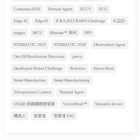
Computex2026
Domain Agent
ECCV
ECG
Edge AI
EdgeAI
ICRA 2023 BARN Challenge
IC設計
magna
MCU
Minima™ 系列
NPU
NVIDIA GTC 2025
NVIDIA GTC 2026
Observation Agent
Out-Of-Distribution Detection
parva
Quadruped Robot Challenge
Robotics
Sim-to-Real
Smart Manufacture
Smart Manufacturing
Teleoperation Control
Thermal Agent
USAID 美國國際開發署
VectorMesh™
Wearable device
機器人
英業達
英業達 ESG