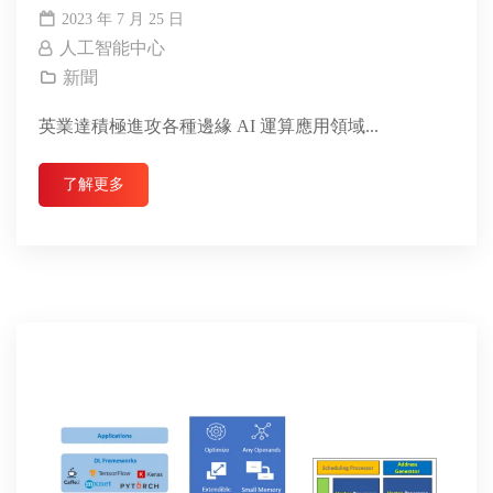
Minima™ 系列
2023 年 7 月 25 日
人工智能中心
新聞
英業達積極進攻各種邊緣 AI 運算應用領域...
了解更多