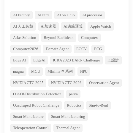
AI Factory
AI Infra
AI on Chip
AI processor
AI 人工智慧
AI加速器
AI邊緣運算
Apple Watch
Atlas Solution
Beyond Euclidean
Computex
Computex2026
Domain Agent
ECCV
ECG
Edge AI
EdgeAI
ICRA 2023 BARN Challenge
IC設計
magna
MCU
Minima™ 系列
NPU
NVIDIA GTC 2025
NVIDIA GTC 2026
Observation Agent
Out-Of-Distribution Detection
parva
Quadruped Robot Challenge
Robotics
Sim-to-Real
Smart Manufacture
Smart Manufacturing
Teleoperation Control
Thermal Agent