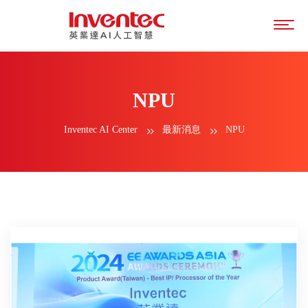
NPU
Inventec AI Center
最新消息
NPU