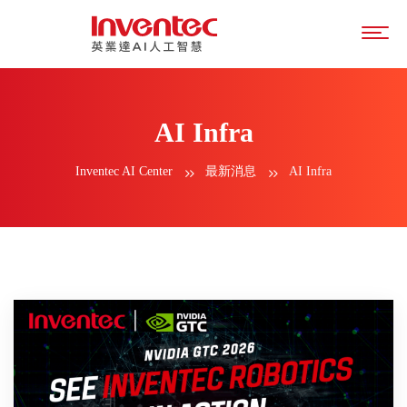
AI Infra
Inventec AI Center
最新消息
AI Infra