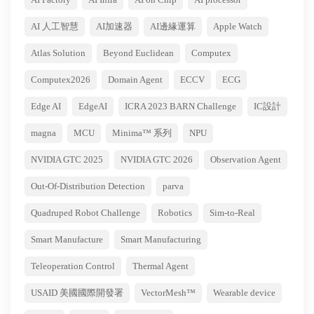
AI 人工智慧
AI加速器
AI邊緣運算
Apple Watch
Atlas Solution
Beyond Euclidean
Computex
Computex2026
Domain Agent
ECCV
ECG
Edge AI
EdgeAI
ICRA 2023 BARN Challenge
IC設計
magna
MCU
Minima™ 系列
NPU
NVIDIA GTC 2025
NVIDIA GTC 2026
Observation Agent
Out-Of-Distribution Detection
parva
Quadruped Robot Challenge
Robotics
Sim-to-Real
Smart Manufacture
Smart Manufacturing
Teleoperation Control
Thermal Agent
USAID 美國國際開發署
VectorMesh™
Wearable device