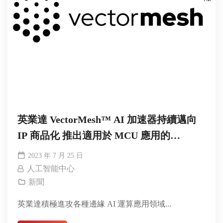
英業達 VectorMesh™ AI 加速器持續邁向
IP 商品化 推出適用於 MCU 應用的
Minima™ 系列
2023 年 7 月 25 日
人工智能中心
新聞
英業達積極進攻各種邊緣 AI 運算應用領域...