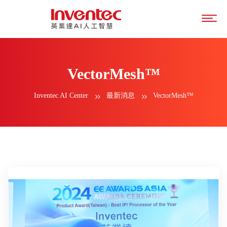
VectorMesh™
Inventec AI Center
最新消息
VectorMesh™