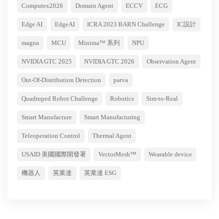
Computex2026
Domain Agent
ECCV
ECG
Edge AI
EdgeAI
ICRA 2023 BARN Challenge
IC設計
magna
MCU
Minima™ 系列
NPU
NVIDIA GTC 2025
NVIDIA GTC 2026
Observation Agent
Out-Of-Distribution Detection
parva
Quadruped Robot Challenge
Robotics
Sim-to-Real
Smart Manufacture
Smart Manufacturing
Teleoperation Control
Thermal Agent
USAID 美國國際開發署
VectorMesh™
Wearable device
機器人
英業達
英業達 ESG