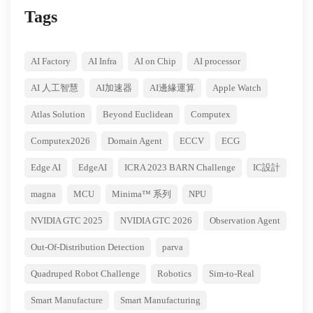
Tags
AI Factory
AI Infra
AI on Chip
AI processor
AI 人工智慧
AI加速器
AI邊緣運算
Apple Watch
Atlas Solution
Beyond Euclidean
Computex
Computex2026
Domain Agent
ECCV
ECG
Edge AI
EdgeAI
ICRA 2023 BARN Challenge
IC設計
magna
MCU
Minima™ 系列
NPU
NVIDIA GTC 2025
NVIDIA GTC 2026
Observation Agent
Out-Of-Distribution Detection
parva
Quadruped Robot Challenge
Robotics
Sim-to-Real
Smart Manufacture
Smart Manufacturing