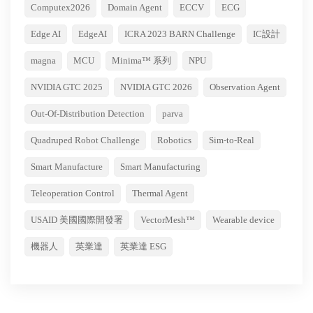
Computex2026
Domain Agent
ECCV
ECG
Edge AI
EdgeAI
ICRA 2023 BARN Challenge
IC設計
magna
MCU
Minima™ 系列
NPU
NVIDIA GTC 2025
NVIDIA GTC 2026
Observation Agent
Out-Of-Distribution Detection
parva
Quadruped Robot Challenge
Robotics
Sim-to-Real
Smart Manufacture
Smart Manufacturing
Teleoperation Control
Thermal Agent
USAID 美國國際開發署
VectorMesh™
Wearable device
機器人
英業達
英業達 ESG