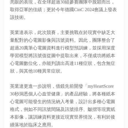
亮眼的表現，在全球超過30組參賽團隊中脫穎而出，
取得亞軍的佳績；更於今年德國CinC 2024會議上發表
該技術。
英業達表示，此次競賽，主要挑戰在於現實中缺乏大
量配對的心電圖影像與訊號資料。因此，團隊整合了
超過20萬筆心電圖資料進行模型預訓練，並採用深度
學習模型將訊號值從圖中提取出來，不僅成功將紙本
心電圖數位化，亦能判讀出高達11種症狀，包含無症
狀，與其他10種異常症狀。
英業達更進一步說明，借鏡先前開發「myHeartScore
30秒洞悉個人心血管健康」的產品經驗，將各種紙本
心電圖可能發生的情況納入考量，設計出多種心電圖
格式，例如不同訊號間隔及訊號排序、皺摺等現實紙
本影像，讓訓練資料更接近現實世界情況，有利於後
續落地於臨床之應用。