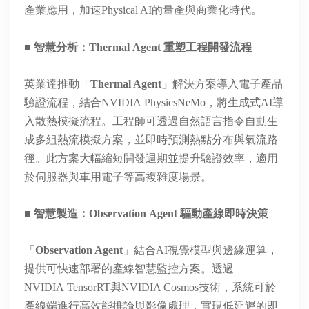
產業應用，加速Physical AI的量產與商業化時代。
■ 智慧
分析：
Thermal Agent
重塑工程開發流程
英業達推動「
Thermal Agent
」
解決方案導入電子產品
驗證流程，結合NVIDIA
PhysicsNeMo
，將生成式AI導
入散熱模擬流程。工程師可透過自然語言指令自動生
成多組熱流模擬方案，並即時預測熱點分布與氣流路
徑。此方案大幅縮短開發週期並提升驗證效率，適用
於伺服器與車用電子等高複雜度場景。
■ 智慧製造
：
Observation Agent
驅動產線即時決策
「
Observation Agent
」結合AI視覺模型與邊緣運算，
提供可快速部署的產線智慧監控方案。透過
NVIDIA
TensorRT
與
NVIDIA Cosmos
技術，系統可於
產線端進行高效能推論與影像處理，實現低延遲的即