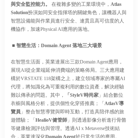
與安全監控能力。
在複雜多變的工業環境中，
Atlas
Solution
扮演如同安全指揮塔的關鍵角色，讓機器人與
智慧設備能與作業員進行安全、連貫且高可信度的人
機協作，加速
Physical AI
應用的落地。
■
智慧生活：
Domain Agent
落地三大場景
在智慧生活面，英業達展出三款
Domain Agent
應用，
展現
AI
從企業端延伸消費端的策略佈局。三大應用建
構於
VRSTATE 118
架構之上，建立領域專家的專屬AI
代理，將知識化為可重複利用的數位資產，解決經驗
難以傳承的問題。其中，
「
StyleV
時尚家
」結合數位
衣櫥與風格分析，提供個性化穿搭推薦；「
AtlasV
導
覽員
」整合智慧導覽與即時互動，打造具陪伴感的旅
遊體驗；「
HealioV
健管師
」則透過影像分析進行骨骼
等健康檢測評估與管理。透過
AI x Metaverse
技術結
合，英業達深化
Domain Agent
於日常生活的應用。