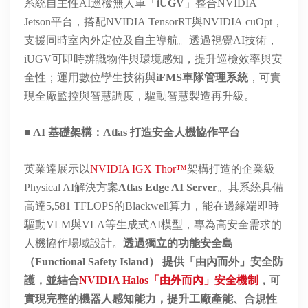
系統自主性
AI巡檢無人車「
iUGV
」整合NVIDIA
Jetson平台，搭配
NVIDIA TensorRT
與NVIDIA
cuOpt
，
支援同時室內外定位及自主導航。透過視覺AI技術，
iUGV
可即時辨識
物件
與環境感知，提升巡檢效率與安
全性；運用數位孿生技術與
iFMS
車隊管理系統
，可實
現全廠監控與智慧調度，驅動智慧製造再升級。
■ AI 基礎架構
：
Atlas 打造安全人機協作平台
英業達展示以
NVIDIA IGX Thor™
架構打造
的企業級
Physical AI
解決方案
Atlas Edge AI Server
。其系統具備
高達
5,581 TFLOPS
的
Blackwell
算力，能在邊緣端即時
驅動
VLM
與
VLA
等生成式
AI
模型，專為高安全需求的
人機協作場域設計。
透過獨立的功能安全島
（
Functional Safety Island
） 提供「由內而外」安全防
護，並結合
NVIDIA Halos「由外而內」安全機制
，可
實現完整的機器人感知能力，提升工廠產能、合規性