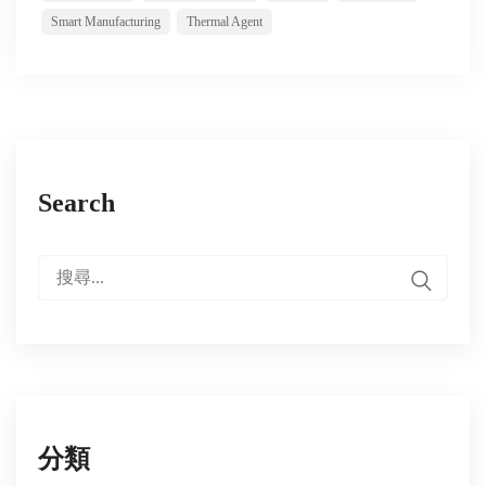
Smart Manufacturing
Thermal Agent
Search
搜
尋:
分類