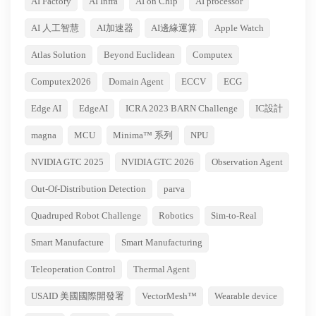
AI Factory
AI Infra
AI on Chip
AI processor
AI 人工智慧
AI加速器
AI邊緣運算
Apple Watch
Atlas Solution
Beyond Euclidean
Computex
Computex2026
Domain Agent
ECCV
ECG
Edge AI
EdgeAI
ICRA 2023 BARN Challenge
IC設計
magna
MCU
Minima™ 系列
NPU
NVIDIA GTC 2025
NVIDIA GTC 2026
Observation Agent
Out-Of-Distribution Detection
parva
Quadruped Robot Challenge
Robotics
Sim-to-Real
Smart Manufacture
Smart Manufacturing
Teleoperation Control
Thermal Agent
USAID 美國國際開發署
VectorMesh™
Wearable device