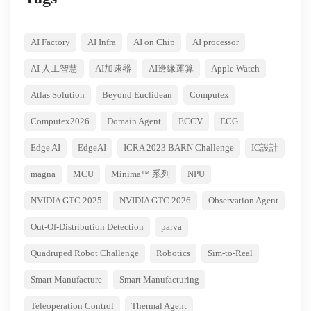
AI Factory
AI Infra
AI on Chip
AI processor
AI 人工智慧
AI加速器
AI邊緣運算
Apple Watch
Atlas Solution
Beyond Euclidean
Computex
Computex2026
Domain Agent
ECCV
ECG
Edge AI
EdgeAI
ICRA 2023 BARN Challenge
IC設計
magna
MCU
Minima™ 系列
NPU
NVIDIA GTC 2025
NVIDIA GTC 2026
Observation Agent
Out-Of-Distribution Detection
parva
Quadruped Robot Challenge
Robotics
Sim-to-Real
Smart Manufacture
Smart Manufacturing
Teleoperation Control
Thermal Agent